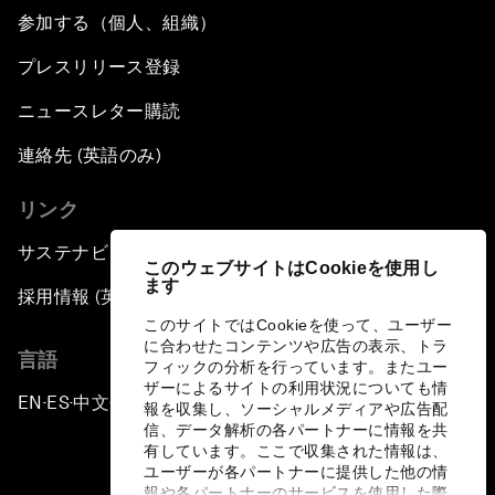
参加する（個人、組織）
プレスリリース登録
ニュースレター購読
連絡先 (英語のみ)
リンク
サステナビリティへの取り組み
このウェブサイトはCookieを使用し
ます
採用情報 (英語のみ)
このサイトではCookieを使って、ユーザー
に合わせたコンテンツや広告の表示、トラ
言語
フィックの分析を行っています。またユー
ザーによるサイトの利用状況についても情
EN
ES
中文
日本語
▪
▪
▪
報を収集し、ソーシャルメディアや広告配
信、データ解析の各パートナーに情報を共
有しています。ここで収集された情報は、
ユーザーが各パートナーに提供した他の情
報や各パートナーのサービスを使用した際