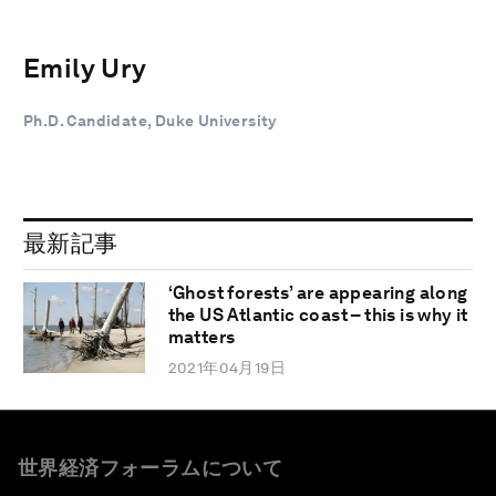
Emily Ury
Ph.D. Candidate, Duke University
最新記事
‘Ghost forests’ are appearing along
the US Atlantic coast – this is why it
matters
2021年04月19日
世界経済フォーラムについて