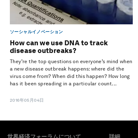
ソーシャルイノベーション
How can we use DNA to track
disease outbreaks?
They’re the top questions on everyone’s mind when
a new disease outbreak happens: where did the
virus come from? When did this happen? How long
has it been spreading in a particular count...
2016年05月04日
世界経済フォーラムについて
詳細