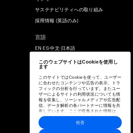
サステナビリティへの取り組み
採用情報 (英語のみ)
て
言語
EN
ES
中文
日本語
▪
▪
▪
このウェブサイトはCookieを使用し
ます
このサイトではCookieを使って、ユーザー
に合わせたコンテンツや広告の表示、トラ
フィックの分析を行っています。またユー
ザーによるサイトの利用状況についても情
報を収集し、ソーシャルメディアや広告配
信、データ解析の各パートナーに情報を共
有しています。ここで収集された情報は、
ユーザーが各パートナーに提供した他の情
報や各パートナーのサービスを使用した際
拒否
に収集された情報と組み合わされ、各パー