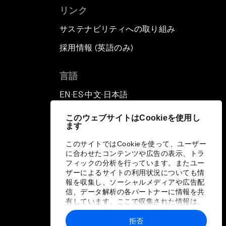
リンク
サステナビリティへの取り組み
採用情報 (英語のみ)
て
言語
EN
ES
中文
日本語
▪
▪
▪
このウェブサイトはCookieを使用し
ます
このサイトではCookieを使って、ユーザー
に合わせたコンテンツや広告の表示、トラ
フィックの分析を行っています。またユー
ザーによるサイトの利用状況についても情
報を収集し、ソーシャルメディアや広告配
信、データ解析の各パートナーに情報を共
有しています。ここで収集された情報は、
ユーザーが各パートナーに提供した他の情
報や各パートナーのサービスを使用した際
拒否