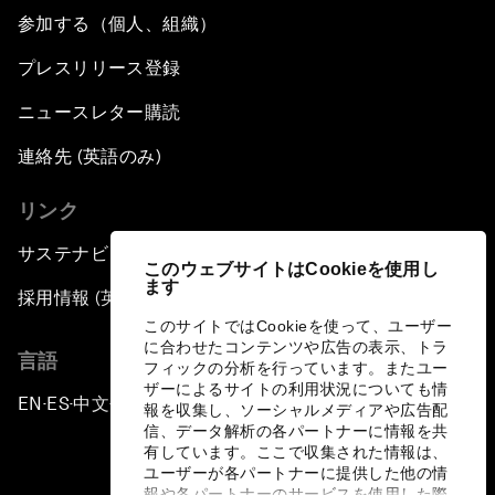
参加する（個人、組織）
プレスリリース登録
ニュースレター購読
連絡先 (英語のみ)
リンク
サステナビリティへの取り組み
このウェブサイトはCookieを使用し
ます
採用情報 (英語のみ)
このサイトではCookieを使って、ユーザー
に合わせたコンテンツや広告の表示、トラ
言語
フィックの分析を行っています。またユー
ザーによるサイトの利用状況についても情
EN
ES
中文
日本語
▪
▪
▪
報を収集し、ソーシャルメディアや広告配
信、データ解析の各パートナーに情報を共
有しています。ここで収集された情報は、
ユーザーが各パートナーに提供した他の情
報や各パートナーのサービスを使用した際