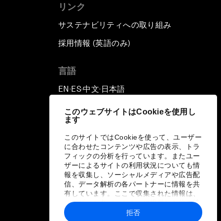
リンク
サステナビリティへの取り組み
採用情報 (英語のみ)
て
言語
EN
ES
中文
日本語
▪
▪
▪
このウェブサイトはCookieを使用し
ます
このサイトではCookieを使って、ユーザー
に合わせたコンテンツや広告の表示、トラ
フィックの分析を行っています。またユー
ザーによるサイトの利用状況についても情
報を収集し、ソーシャルメディアや広告配
信、データ解析の各パートナーに情報を共
有しています。ここで収集された情報は、
ユーザーが各パートナーに提供した他の情
報や各パートナーのサービスを使用した際
拒否