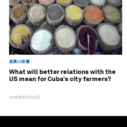
産業の深層
What will better relations with the
US mean for Cuba’s city farmers?
2015年06月23日