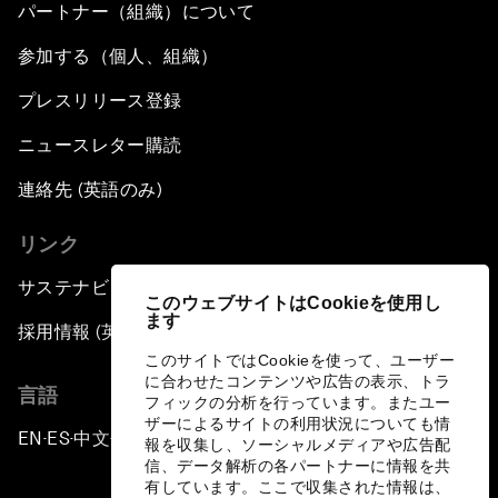
パートナー（組織）について
参加する（個人、組織）
プレスリリース登録
ニュースレター購読
連絡先 (英語のみ)
リンク
サステナビリティへの取り組み
このウェブサイトはCookieを使用し
ます
採用情報 (英語のみ)
このサイトではCookieを使って、ユーザー
に合わせたコンテンツや広告の表示、トラ
言語
フィックの分析を行っています。またユー
ザーによるサイトの利用状況についても情
EN
ES
中文
日本語
▪
▪
▪
報を収集し、ソーシャルメディアや広告配
信、データ解析の各パートナーに情報を共
有しています。ここで収集された情報は、