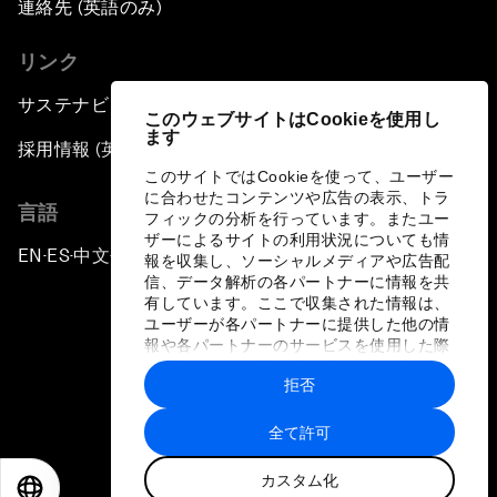
連絡先 (英語のみ)
リンク
サステナビリティへの取り組み
このウェブサイトはCookieを使用し
ます
採用情報 (英語のみ)
このサイトではCookieを使って、ユーザー
に合わせたコンテンツや広告の表示、トラ
言語
フィックの分析を行っています。またユー
ザーによるサイトの利用状況についても情
EN
ES
中文
日本語
▪
▪
▪
報を収集し、ソーシャルメディアや広告配
信、データ解析の各パートナーに情報を共
有しています。ここで収集された情報は、
ユーザーが各パートナーに提供した他の情
報や各パートナーのサービスを使用した際
に収集された情報と組み合わされ、各パー
拒否
トナーによって使用されることがありま
プライバシーポリシーと利用規約
す。
全て許可
サイトマップ
カスタム化
©
2026
世界経済フォーラム
EN
ES
中文
日本語