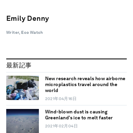
Emily Denny
Writer, Eco Watch
最新記事
New research reveals how airborne
microplastics travel around the
world
2021年04月16日
Wind-blown dust is causing
Greenland’s ice to melt faster
2021年02月04日