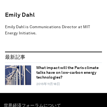
Emily Dahl
Emily Dahl is Communications Director at MIT
Energy Initiative.
最新記事
What impact will the Paris climate
talks have on low-carbon energy
technologies?
2015年11月18日
世界経済フォーラムについて