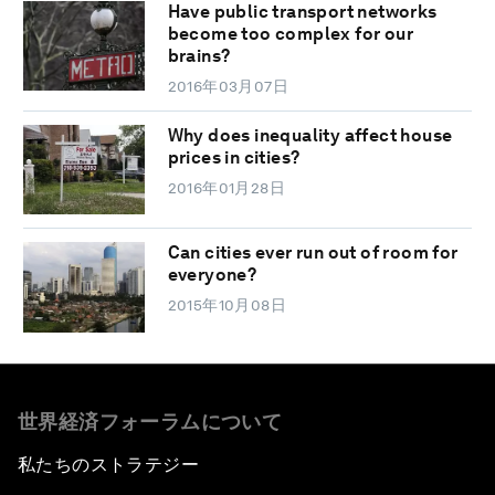
Have public transport networks
become too complex for our
brains?
2016年03月07日
Why does inequality affect house
prices in cities?
2016年01月28日
Can cities ever run out of room for
everyone?
2015年10月08日
世界経済フォーラムについて
私たちのストラテジー