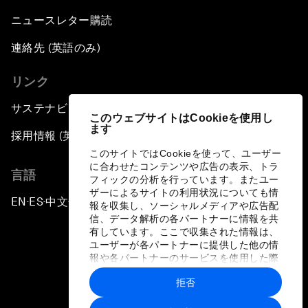
ニュースレター購読
連絡先 (英語のみ)
リンク
サステナビリティへの取り組み
このウェブサイトはCookieを使用し
ます
採用情報 (英語のみ)
このサイトではCookieを使って、ユーザー
に合わせたコンテンツや広告の表示、トラ
言語
フィックの分析を行っています。またユー
ザーによるサイトの利用状況についても情
EN
ES
中文
日本語
▪
▪
▪
報を収集し、ソーシャルメディアや広告配
信、データ解析の各パートナーに情報を共
有しています。ここで収集された情報は、
ユーザーが各パートナーに提供した他の情
報や各パートナーのサービスを使用した際
に収集された情報と組み合わされ、各パー
拒否
トナーによって使用されることがありま
プライバシーポリシーと利用規約
す。