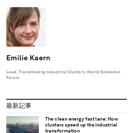
Emilie Kaern
Lead, Transitioning Industrial Clusters, World Economic
Forum
最新記事
The clean energy fast lane: How
clusters speed up the industrial
transformation