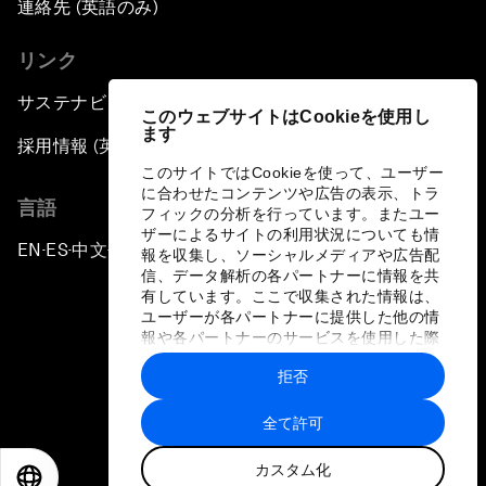
連絡先 (英語のみ)
リンク
サステナビリティへの取り組み
このウェブサイトはCookieを使用し
ます
採用情報 (英語のみ)
このサイトではCookieを使って、ユーザー
に合わせたコンテンツや広告の表示、トラ
言語
フィックの分析を行っています。またユー
ザーによるサイトの利用状況についても情
EN
ES
中文
日本語
▪
▪
▪
報を収集し、ソーシャルメディアや広告配
信、データ解析の各パートナーに情報を共
有しています。ここで収集された情報は、
ユーザーが各パートナーに提供した他の情
報や各パートナーのサービスを使用した際
に収集された情報と組み合わされ、各パー
拒否
トナーによって使用されることがありま
プライバシーポリシーと利用規約
す。
全て許可
サイトマップ
カスタム化
©
2026
世界経済フォーラム
EN
ES
中文
日本語