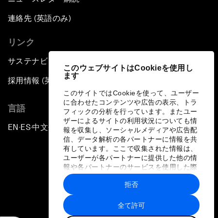
連絡先 (英語のみ)
リンク
サステナビリティへの取り組み
このウェブサイトはCookieを使用し
ます
採用情報 (英語のみ)
このサイトではCookieを使って、ユーザー
に合わせたコンテンツや広告の表示、トラ
言語
フィックの分析を行っています。またユー
ザーによるサイトの利用状況についても情
EN
ES
中文
日本語
▪
▪
▪
報を収集し、ソーシャルメディアや広告配
信、データ解析の各パートナーに情報を共
有しています。ここで収集された情報は、
ユーザーが各パートナーに提供した他の情
報や各パートナーのサービスを使用した際
に収集された情報と組み合わされ、各パー
拒否
トナーによって使用されることがありま
プライバシーポリシーと利用規約
す。
全て許可
サイトマップ