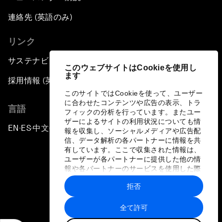
連絡先 (英語のみ)
リンク
サステナビリティへの取り組み
このウェブサイトはCookieを使用し
ます
採用情報 (英語のみ)
このサイトではCookieを使って、ユーザー
に合わせたコンテンツや広告の表示、トラ
言語
フィックの分析を行っています。またユー
ザーによるサイトの利用状況についても情
EN
ES
中文
日本語
▪
▪
▪
報を収集し、ソーシャルメディアや広告配
信、データ解析の各パートナーに情報を共
有しています。ここで収集された情報は、
ユーザーが各パートナーに提供した他の情
報や各パートナーのサービスを使用した際
に収集された情報と組み合わされ、各パー
拒否
トナーによって使用されることがありま
プライバシーポリシーと利用規約
す。
全て許可
サイトマップ