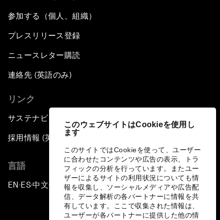
参加する（個人、組織）
プレスリリース登録
ニュースレター購読
連絡先 (英語のみ)
リンク
サステナビリティへの取り組み
このウェブサイトはCookieを使用し
ます
採用情報 (英語のみ)
このサイトではCookieを使って、ユーザー
に合わせたコンテンツや広告の表示、トラ
言語
フィックの分析を行っています。またユー
ザーによるサイトの利用状況についても情
EN
ES
中文
日本語
▪
▪
▪
報を収集し、ソーシャルメディアや広告配
信、データ解析の各パートナーに情報を共
有しています。ここで収集された情報は、
ユーザーが各パートナーに提供した他の情