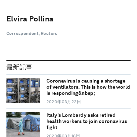
Elvira Pollina
Correspondent, Reuters
最新記事
Coronavirus is causing a shortage
of ventilators. This is how the world
is responding&nbsp;
2020年03月22日
Italy's Lombardy asks retired
health workers to join coronavirus
fight
2020年03月18日