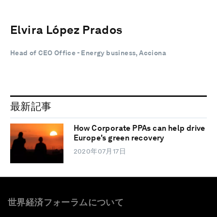
Elvira López Prados
Head of CEO Office - Energy business, Acciona
最新記事
How Corporate PPAs can help drive
Europe's green recovery
2020年07月17日
世界経済フォーラムについて