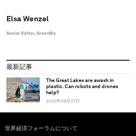
Elsa Wenzel
Senior Editor, GreenBiz
最新記事
The Great Lakes are awash in
plastic. Can robots and drones
help?
2022年09月27日
世界経済フォーラムについて