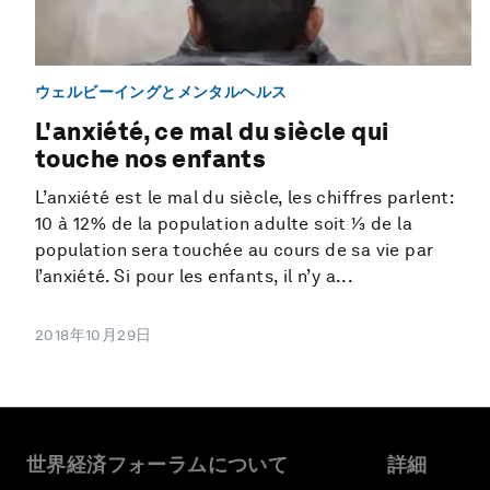
ウェルビーイングとメンタルヘルス
L'anxiété, ce mal du siècle qui
touche nos enfants
L’anxiété est le mal du siècle, les chiffres parlent:
10 à 12% de la population adulte soit ⅓ de la
population sera touchée au cours de sa vie par
l’anxiété. Si pour les enfants, il n’y a...
2018年10月29日
世界経済フォーラムについて
詳細