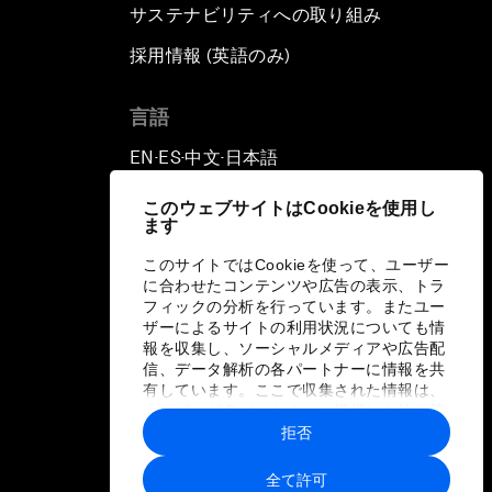
サステナビリティへの取り組み
採用情報 (英語のみ)
て
言語
EN
ES
中文
日本語
▪
▪
▪
このウェブサイトはCookieを使用し
ます
このサイトではCookieを使って、ユーザー
に合わせたコンテンツや広告の表示、トラ
フィックの分析を行っています。またユー
ザーによるサイトの利用状況についても情
報を収集し、ソーシャルメディアや広告配
信、データ解析の各パートナーに情報を共
有しています。ここで収集された情報は、
ユーザーが各パートナーに提供した他の情
報や各パートナーのサービスを使用した際
拒否
に収集された情報と組み合わされ、各パー
トナーによって使用されることがありま
全て許可