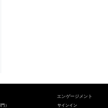
エンゲージメント
部門）
サインイン