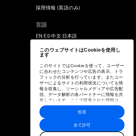
採用情報 (英語のみ)
て
言語
EN
ES
中文
日本語
▪
▪
▪
このウェブサイトはCookieを使用し
ます
このサイトではCookieを使って、ユーザー
に合わせたコンテンツや広告の表示、トラ
フィックの分析を行っています。またユー
ザーによるサイトの利用状況についても情
報を収集し、ソーシャルメディアや広告配
信、データ解析の各パートナーに情報を共
有しています。ここで収集された情報は、
ユーザーが各パートナーに提供した他の情
報や各パートナーのサービスを使用した際
拒否
に収集された情報と組み合わされ、各パー
トナーによって使用されることがありま
全て許可
す。