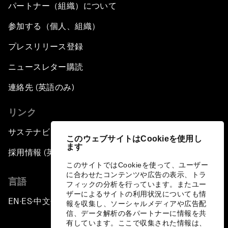
パートナー（組織）について
参加する（個人、組織）
プレスリリース登録
ニュースレター購読
連絡先 (英語のみ)
リンク
サステナビリティへの取り組み
このウェブサイトはCookieを使用し
ます
採用情報 (英語のみ)
このサイトではCookieを使って、ユーザー
に合わせたコンテンツや広告の表示、トラ
言語
フィックの分析を行っています。またユー
ザーによるサイトの利用状況についても情
EN
ES
中文
日本語
▪
▪
▪
報を収集し、ソーシャルメディアや広告配
信、データ解析の各パートナーに情報を共
有しています。ここで収集された情報は、