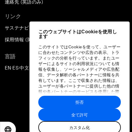
連絡先 (英語のみ)
リンク
サステナビリティへの取り組み
このウェブサイトはCookieを使用し
ます
採用情報 (英語のみ)
このサイトではCookieを使って、ユーザー
に合わせたコンテンツや広告の表示、トラ
言語
フィックの分析を行っています。またユー
ザーによるサイトの利用状況についても情
EN
ES
中文
日本語
▪
▪
▪
報を収集し、ソーシャルメディアや広告配
信、データ解析の各パートナーに情報を共
有しています。ここで収集された情報は、
ユーザーが各パートナーに提供した他の情
報や各パートナーのサービスを使用した際
に収集された情報と組み合わされ、各パー
拒否
トナーによって使用されることがありま
プライバシーポリシーと利用規約
す。
全て許可
サイトマップ
カスタム化
©
2026
世界経済フォーラム
EN
ES
中文
日本語