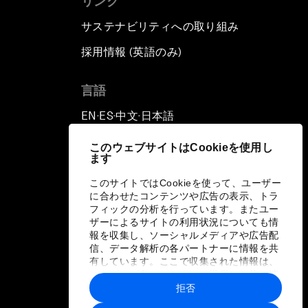
リンク
サステナビリティへの取り組み
採用情報 (英語のみ)
て
言語
EN
ES
中文
日本語
▪
▪
▪
このウェブサイトはCookieを使用し
ます
このサイトではCookieを使って、ユーザー
に合わせたコンテンツや広告の表示、トラ
フィックの分析を行っています。またユー
ザーによるサイトの利用状況についても情
報を収集し、ソーシャルメディアや広告配
信、データ解析の各パートナーに情報を共
有しています。ここで収集された情報は、
ユーザーが各パートナーに提供した他の情
報や各パートナーのサービスを使用した際
拒否
に収集された情報と組み合わされ、各パー