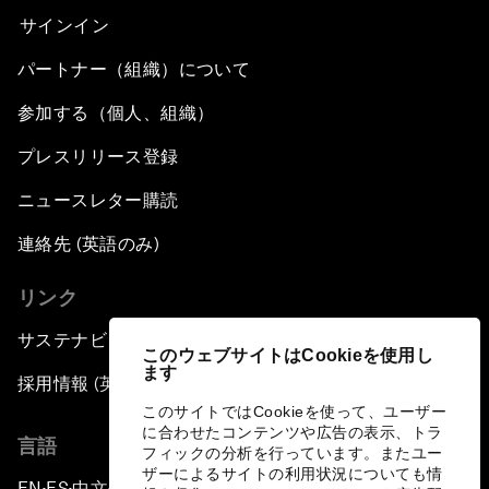
サインイン
パートナー（組織）について
参加する（個人、組織）
プレスリリース登録
ニュースレター購読
連絡先 (英語のみ)
リンク
サステナビリティへの取り組み
このウェブサイトはCookieを使用し
ます
採用情報 (英語のみ)
このサイトではCookieを使って、ユーザー
に合わせたコンテンツや広告の表示、トラ
言語
フィックの分析を行っています。またユー
ザーによるサイトの利用状況についても情
EN
ES
中文
日本語
▪
▪
▪