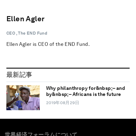
Ellen Agler
CEO , The END Fund
Ellen Agler is CEO of the END Fund.
最新記事
Why philanthropy for&nbsp;– and
by&nbsp;– Africans is the future
2019年08月29日
世界経済フォーラムについて