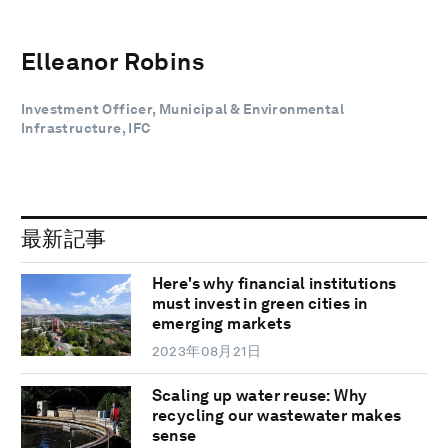
Elleanor Robins
Investment Officer, Municipal & Environmental
Infrastructure, IFC
最新記事
Here's why financial institutions
must invest in green cities in
emerging markets
2023年08月21日
Scaling up water reuse: Why
recycling our wastewater makes
sense