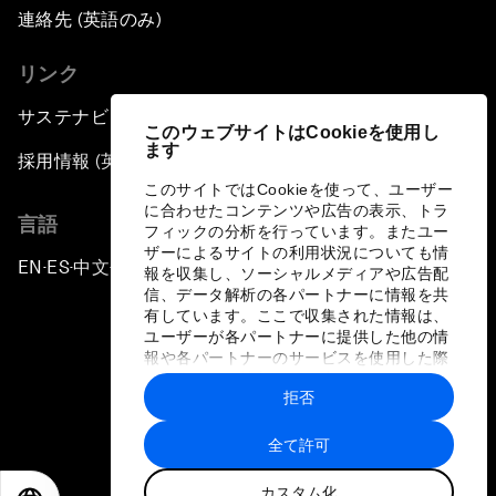
連絡先 (英語のみ)
リンク
サステナビリティへの取り組み
このウェブサイトはCookieを使用し
ます
採用情報 (英語のみ)
このサイトではCookieを使って、ユーザー
に合わせたコンテンツや広告の表示、トラ
言語
フィックの分析を行っています。またユー
ザーによるサイトの利用状況についても情
EN
ES
中文
日本語
▪
▪
▪
報を収集し、ソーシャルメディアや広告配
信、データ解析の各パートナーに情報を共
有しています。ここで収集された情報は、
ユーザーが各パートナーに提供した他の情
報や各パートナーのサービスを使用した際
に収集された情報と組み合わされ、各パー
拒否
トナーによって使用されることがありま
プライバシーポリシーと利用規約
す。
全て許可
サイトマップ
カスタム化