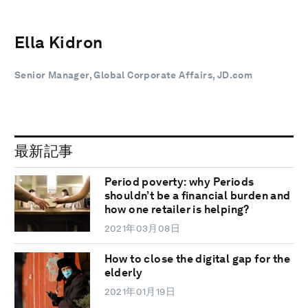
Ella Kidron
Senior Manager, Global Corporate Affairs, JD.com
最新記事
Period poverty: why Periods
shouldn’t be a financial burden and
how one retailer is helping?
2021年03月08日
How to close the digital gap for the
elderly
2021年01月19日