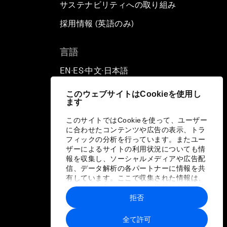
サステナビリティへの取り組み
採用情報 (英語のみ)
て
言語
EN
ES
中文
日本語
▪
▪
▪
このウェブサイトはCookieを使用し
ます
このサイトではCookieを使って、ユーザー
に合わせたコンテンツや広告の表示、トラ
フィックの分析を行っています。またユー
ザーによるサイトの利用状況についても情
報を収集し、ソーシャルメディアや広告配
信、データ解析の各パートナーに情報を共
有しています。ここで収集された情報は、
ユーザーが各パートナーに提供した他の情
報や各パートナーのサービスを使用した際
拒否
に収集された情報と組み合わされ、各パー
トナーによって使用されることがありま
全て許可
す。