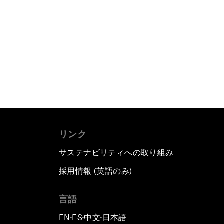
リンク
サステナビリティへの取り組み
採用情報 (英語のみ)
て
言語
EN
ES
中文
日本語
▪
▪
▪