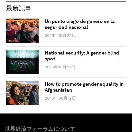
最新記事
Un punto ciego de género en la
seguridad nacional
2016年10月24日
National security: A gender blind
spot
2016年10月21日
How to promote gender equality in
Afghanistan
2015年06月12日
世界経済フォーラムについて