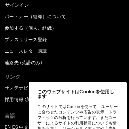
サインイン
パートナー（組織）について
参加する（個人、組織）
プレスリリース登録
ニュースレター購読
連絡先 (英語のみ)
リンク
サステナビリティへの取り組み
このウェブサイトはCookieを使用し
ます
採用情報 (英語のみ)
このサイトではCookieを使って、ユーザー
に合わせたコンテンツや広告の表示、トラ
言語
フィックの分析を行っています。またユー
ザーによるサイトの利用状況についても情
EN
ES
中文
日本語
▪
▪
▪
報を収集し、ソーシャルメディアや広告配