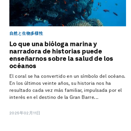
自然と生物多様性
Lo que una bióloga marina y
narradora de historias puede
enseñarnos sobre la salud de los
océanos
El coral se ha convertido en un símbolo del océano.
En los últimos veinte años, su historia nos ha
resultado cada vez más familiar, impulsada por el
interés en el destino de la Gran Barre...
2025年02月11日