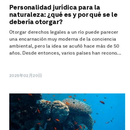
Personalidad jurídica para la
naturaleza: ¿qué es y por qué se le
debería otorgar?
Otorgar derechos legales a un río puede parecer
una encarnación muy moderna de la conciencia
ambiental, pero la idea se acuñó hace más de 50
años. Desde entonces, varios países han recono...
2025年02月20日