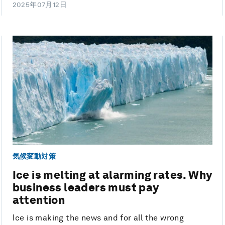
2025年07月12日
気候変動対策
Ice is melting at alarming rates. Why
business leaders must pay
attention
Ice is making the news and for all the wrong