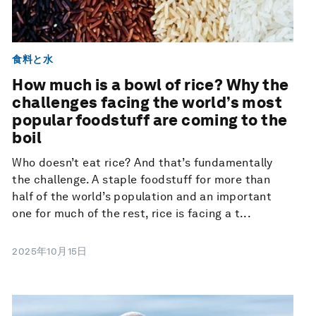
食料と水
How much is a bowl of rice? Why the
challenges facing the world’s most
popular foodstuff are coming to the
boil
Who doesn’t eat rice? And that’s fundamentally
the challenge. A staple foodstuff for more than
half of the world’s population and an important
one for much of the rest, rice is facing a t...
2025年10月15日