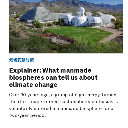
気候変動対策
Explainer: What manmade
biospheres can tell us about
climate change
Over 30 years ago, a group of eight hippy-turned
theatre troupe-turned sustainability enthusiasts
voluntarily entered a manmade biosphere for a
two-year period.