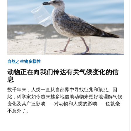
自然と生物多様性
动物正在向我们传达有关气候变化的信
息
数千年来，人类一直从自然界中寻找征兆和预兆。因
此，科学家如今越来越多地借助动物来更好地理解气候
变化及其广泛影响——对动物和人类的影响——也就毫
不意外了。