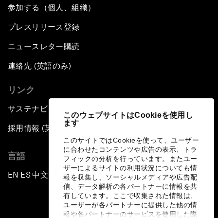
参加する（個人、組織）
プレスリリース登録
ニュースレター購読
連絡先 (英語のみ)
リンク
サステナビリティへの取り組み
このウェブサイトはCookieを使用し
ます
採用情報 (英語のみ)
このサイトではCookieを使って、ユーザー
に合わせたコンテンツや広告の表示、トラ
言語
フィックの分析を行っています。またユー
ザーによるサイトの利用状況についても情
EN
ES
中文
日本語
▪
▪
▪
報を収集し、ソーシャルメディアや広告配
信、データ解析の各パートナーに情報を共
有しています。ここで収集された情報は、
ユーザーが各パートナーに提供した他の情
報や各パートナーのサービスを使用した際