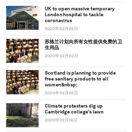
UK to open massive temporary
London hospital to tackle
coronavirus
2020年03月25日
苏格兰计划向所有女性提供免费的卫
生用品
2020年03月02日
Scotland is planning to provide
free sanitary products to all
women&nbsp;
2020年02月26日
Climate protesters dig up
Cambridge college's lawn
2020年02月19日