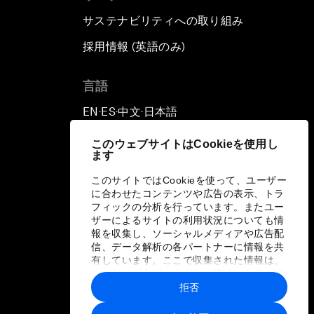
サステナビリティへの取り組み
採用情報 (英語のみ)
て
言語
EN
ES
中文
日本語
▪
▪
▪
このウェブサイトはCookieを使用し
ます
このサイトではCookieを使って、ユーザー
に合わせたコンテンツや広告の表示、トラ
フィックの分析を行っています。またユー
ザーによるサイトの利用状況についても情
報を収集し、ソーシャルメディアや広告配
信、データ解析の各パートナーに情報を共
有しています。ここで収集された情報は、
ユーザーが各パートナーに提供した他の情
報や各パートナーのサービスを使用した際
拒否
に収集された情報と組み合わされ、各パー
トナーによって使用されることがありま