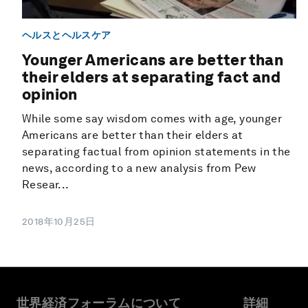
ヘルスとヘルスケア
Younger Americans are better than
their elders at separating fact and
opinion
While some say wisdom comes with age, younger
Americans are better than their elders at
separating factual from opinion statements in the
news, according to a new analysis from Pew
Resear...
2018年10月25日
世界経済フォーラムについて
詳細