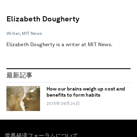
Elizabeth Dougherty
Writer, MIT News
Elizabeth Dougherty is a writer at MIT News.
最新記事
How our brains weigh up cost and
benefits to form habits
2015年08月24日
世界経済フォーラムについて