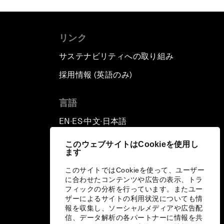
リンク
サステナビリティへの取り組み
採用情報 (英語のみ)
て
言語
EN
ES
中文
日本語
▪
▪
▪
このウェブサイトはCookieを使用し
ます
このサイトではCookieを使って、ユーザー
に合わせたコンテンツや広告の表示、トラ
フィックの分析を行っています。またユー
ザーによるサイトの利用状況についても情
報を収集し、ソーシャルメディアや広告配
信、データ解析の各パートナーに情報を共