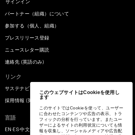
サインイン
パートナー（組織）について
参加する（個人、組織）
プレスリリース登録
ニュースレター購読
連絡先 (英語のみ)
リンク
サステナビリティへの取り組み
このウェブサイトはCookieを使用し
ます
採用情報 (英語のみ)
このサイトではCookieを使って、ユーザー
に合わせたコンテンツや広告の表示、トラ
言語
フィックの分析を行っています。またユー
ザーによるサイトの利用状況についても情
EN
ES
中文
日本語
▪
▪
▪
報を収集し、ソーシャルメディアや広告配