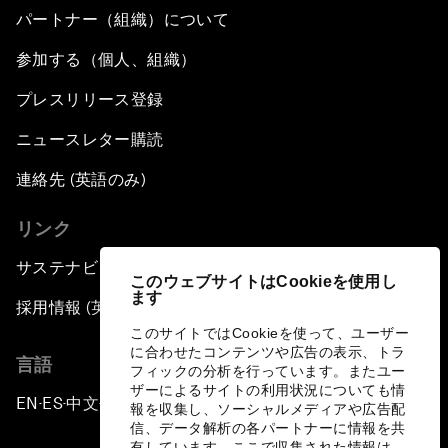
パートナー（組織）について
参加する（個人、組織）
プレスリリース登録
ニュースレター購読
連絡先 (英語のみ)
リンク
サステナビリティへの取り組み
このウェブサイトはCookieを使用し
ます
採用情報 (英語のみ)
このサイトではCookieを使って、ユーザー
に合わせたコンテンツや広告の表示、トラ
言語
フィックの分析を行っています。またユー
ザーによるサイトの利用状況についても情
EN
ES
中文
日本語
▪
▪
▪
報を収集し、ソーシャルメディアや広告配
信、データ解析の各パートナーに情報を共
有しています。ここで収集された情報は、