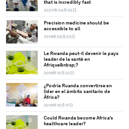
that is incredibly fast
2020年04月03日
Precision medicine should be
accessible to all
2019年05月23日
Le Rwanda peut-il devenir le pays
leader de la santé en
Afrique&nbsp;?
2018年10月22日
¿Podría Ruanda convertirse en
líder en el ámbito sanitario de
África?
2018年10月17日
Could Rwanda become Africa's
healthcare leader?