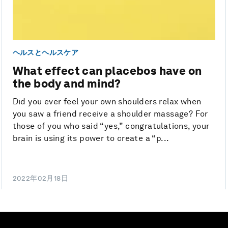
ヘルスとヘルスケア
What effect can placebos have on
the body and mind?
Did you ever feel your own shoulders relax when
you saw a friend receive a shoulder massage? For
those of you who said “yes,” congratulations, your
brain is using its power to create a “p...
2022年02月18日