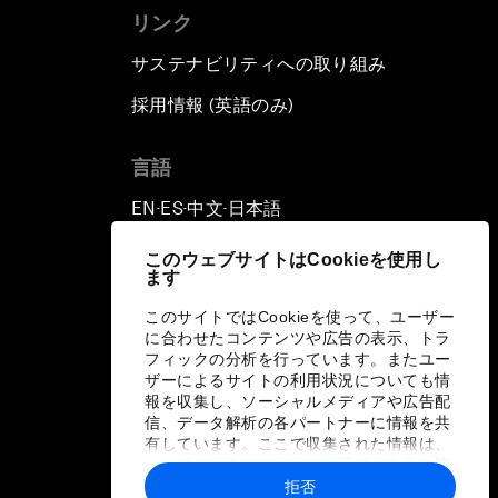
リンク
サステナビリティへの取り組み
採用情報 (英語のみ)
て
言語
EN
ES
中文
日本語
▪
▪
▪
このウェブサイトはCookieを使用し
ます
このサイトではCookieを使って、ユーザー
に合わせたコンテンツや広告の表示、トラ
フィックの分析を行っています。またユー
ザーによるサイトの利用状況についても情
報を収集し、ソーシャルメディアや広告配
信、データ解析の各パートナーに情報を共
有しています。ここで収集された情報は、
ユーザーが各パートナーに提供した他の情
報や各パートナーのサービスを使用した際
拒否