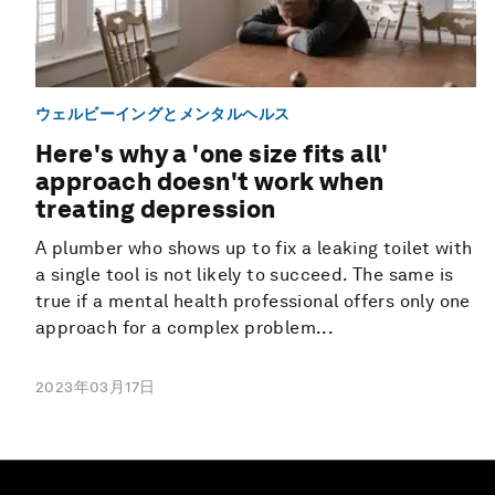
ウェルビーイングとメンタルヘルス
Here's why a 'one size fits all'
approach doesn't work when
treating depression
A plumber who shows up to fix a leaking toilet with
a single tool is not likely to succeed. The same is
true if a mental health professional offers only one
approach for a complex problem...
2023年03月17日