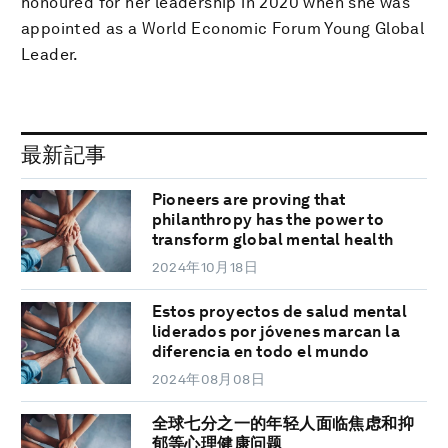
honoured for her leadership in 2020 when she was
appointed as a World Economic Forum Young Global
Leader.
最新記事
Pioneers are proving that
philanthropy has the power to
transform global mental health
2024年10月18日
Estos proyectos de salud mental
liderados por jóvenes marcan la
diferencia en todo el mundo
2024年08月08日
全球七分之一的年轻人面临焦虑和抑
郁等心理健康问题