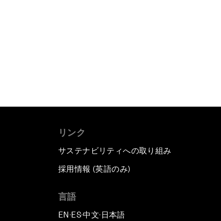
リンク
サステナビリティへの取り組み
採用情報 (英語のみ)
て
言語
EN
ES
中文
日本語
▪
▪
▪