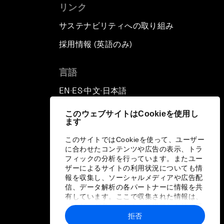
リンク
サステナビリティへの取り組み
採用情報 (英語のみ)
て
言語
EN
ES
中文
日本語
▪
▪
▪
このウェブサイトはCookieを使用し
ます
このサイトではCookieを使って、ユーザー
に合わせたコンテンツや広告の表示、トラ
フィックの分析を行っています。またユー
ザーによるサイトの利用状況についても情
報を収集し、ソーシャルメディアや広告配
信、データ解析の各パートナーに情報を共
有しています。ここで収集された情報は、
ユーザーが各パートナーに提供した他の情
報や各パートナーのサービスを使用した際
拒否