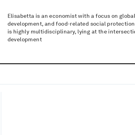
Elisabetta is an economist with a focus on global
development, and food-related social protectio
is highly multidisciplinary, lying at the intersec
development