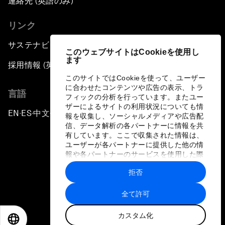
連絡先 (英語のみ)
リンク
サステナビリティへの取り組み
このウェブサイトはCookieを使用し
ます
採用情報 (英語のみ)
このサイトではCookieを使って、ユーザー
に合わせたコンテンツや広告の表示、トラ
言語
フィックの分析を行っています。またユー
ザーによるサイトの利用状況についても情
EN
ES
中文
日本語
▪
▪
▪
報を収集し、ソーシャルメディアや広告配
信、データ解析の各パートナーに情報を共
有しています。ここで収集された情報は、
ユーザーが各パートナーに提供した他の情
報や各パートナーのサービスを使用した際
に収集された情報と組み合わされ、各パー
拒否
トナーによって使用されることがありま
プライバシーポリシーと利用規約
す。
全て許可
サイトマップ
カスタム化
©
2026
世界経済フォーラム
EN
ES
中文
日本語