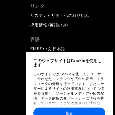
リンク
サステナビリティへの取り組み
採用情報 (英語のみ)
て
言語
EN
ES
中文
日本語
▪
▪
▪
このウェブサイトはCookieを使用し
ます
このサイトではCookieを使って、ユーザー
に合わせたコンテンツや広告の表示、トラ
フィックの分析を行っています。またユー
ザーによるサイトの利用状況についても情
報を収集し、ソーシャルメディアや広告配
信、データ解析の各パートナーに情報を共
有しています。ここで収集された情報は、
ユーザーが各パートナーに提供した他の情
報や各パートナーのサービスを使用した際
拒否