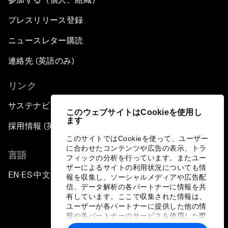
プレスリリース登録
ニュースレター購読
連絡先 (英語のみ)
リンク
サステナビリティへの取り組み
このウェブサイトはCookieを使用し
ます
採用情報 (英語のみ)
このサイトではCookieを使って、ユーザー
に合わせたコンテンツや広告の表示、トラ
言語
フィックの分析を行っています。またユー
ザーによるサイトの利用状況についても情
EN
ES
中文
日本語
▪
▪
▪
報を収集し、ソーシャルメディアや広告配
信、データ解析の各パートナーに情報を共
有しています。ここで収集された情報は、
ユーザーが各パートナーに提供した他の情
報や各パートナーのサービスを使用した際
に収集された情報と組み合わされ、各パー