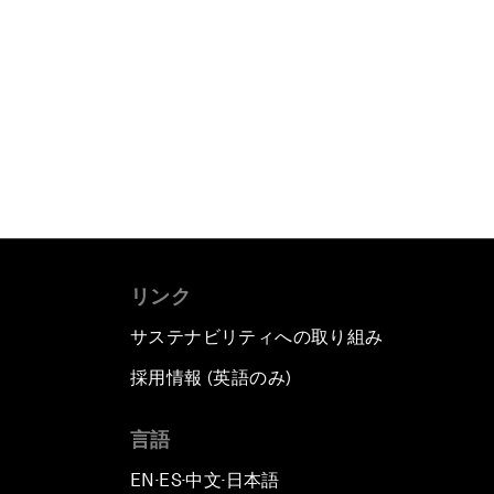
リンク
サステナビリティへの取り組み
採用情報 (英語のみ)
て
言語
EN
ES
中文
日本語
▪
▪
▪