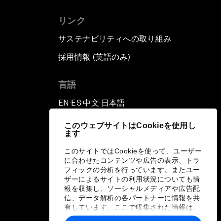
リンク
サステナビリティへの取り組み
採用情報 (英語のみ)
て
言語
EN
ES
中文
日本語
▪
▪
▪
このウェブサイトはCookieを使用し
ます
このサイトではCookieを使って、ユーザー
に合わせたコンテンツや広告の表示、トラ
フィックの分析を行っています。またユー
ザーによるサイトの利用状況についても情
報を収集し、ソーシャルメディアや広告配
信、データ解析の各パートナーに情報を共
有しています。ここで収集された情報は、
ユーザーが各パートナーに提供した他の情