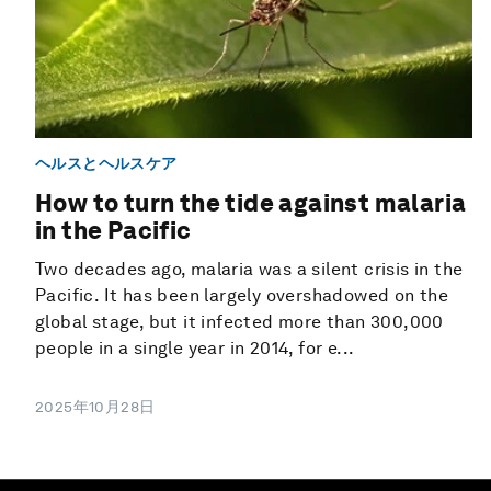
ヘルスとヘルスケア
How to turn the tide against malaria
in the Pacific
Two decades ago, malaria was a silent crisis in the
Pacific. It has been largely overshadowed on the
global stage, but it infected more than 300,000
people in a single year in 2014, for e...
2025年10月28日