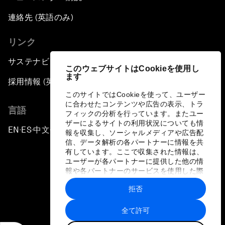
連絡先 (英語のみ)
リンク
サステナビリティへの取り組み
このウェブサイトはCookieを使用し
ます
採用情報 (英語のみ)
このサイトではCookieを使って、ユーザー
に合わせたコンテンツや広告の表示、トラ
言語
フィックの分析を行っています。またユー
ザーによるサイトの利用状況についても情
EN
ES
中文
日本語
▪
▪
▪
報を収集し、ソーシャルメディアや広告配
信、データ解析の各パートナーに情報を共
有しています。ここで収集された情報は、
ユーザーが各パートナーに提供した他の情
報や各パートナーのサービスを使用した際
に収集された情報と組み合わされ、各パー
拒否
トナーによって使用されることがありま
プライバシーポリシーと利用規約
す。
全て許可
サイトマップ