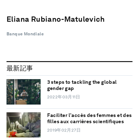
Eliana Rubiano-Matulevich
Banque Mondiale
最新記事
3 steps to tackling the global
gender gap
2022年03月11日
Faciliter l’accès des femmes et des
filles aux carrières scientifiques
2019年02月27日