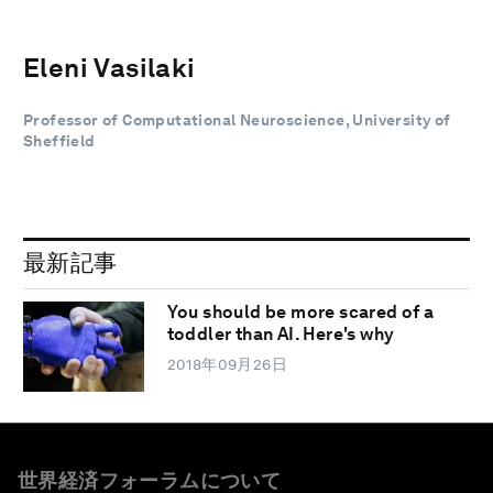
Eleni Vasilaki
Professor of Computational Neuroscience, University of
Sheffield
最新記事
You should be more scared of a
toddler than AI. Here's why
2018年09月26日
世界経済フォーラムについて