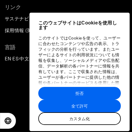
リンク
サステナビリティへの取り組み
このウェブサイトはCookieを使用し
ます
採用情報 (英語のみ)
このサイトではCookieを使って、ユーザー
に合わせたコンテンツや広告の表示、トラ
言語
フィックの分析を行っています。またユー
ザーによるサイトの利用状況についても情
EN
ES
中文
日本語
▪
▪
▪
報を収集し、ソーシャルメディアや広告配
信、データ解析の各パートナーに情報を共
有しています。ここで収集された情報は、
ユーザーが各パートナーに提供した他の情
報や各パートナーのサービスを使用した際
に収集された情報と組み合わされ、各パー
拒否
トナーによって使用されることがありま
プライバシーポリシーと利用規約
す。
全て許可
サイトマップ
カスタム化
©
2026
世界経済フォーラム
EN
ES
中文
日本語